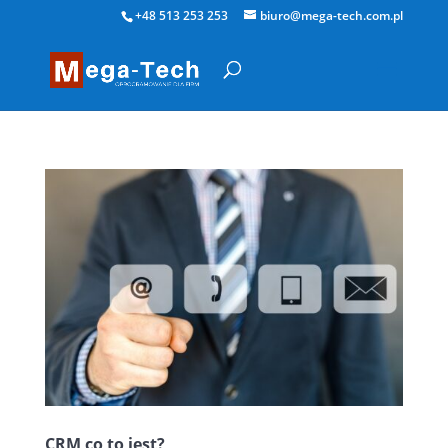
+48 513 253 253
biuro@mega-tech.com.pl
CRM co to jest?