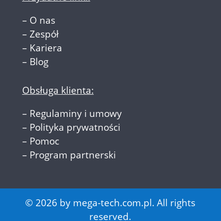
–
O nas
–
Zespół
–
Kariera
–
Blog
Obsługa klienta:
–
Regulaminy i umowy
–
Polityka prywatności
–
Pomoc
–
Program partnerski
© 2026 by mega-tech.com.pl. All rights
reserved.