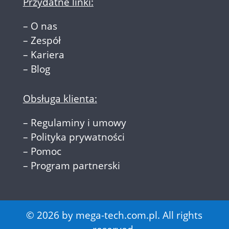
Przydatne linki:
–
O nas
–
Zespół
–
Kariera
–
Blog
Obsługa klienta:
–
Regulaminy i umowy
–
Polityka prywatności
–
Pomoc
–
Program partnerski
© 2026 by mega-tech.com.pl. All rights