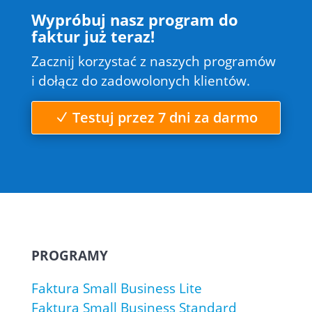
Wypróbuj nasz program do
faktur już teraz!
Zacznij korzystać z naszych programów
i dołącz do zadowolonych klientów.
Testuj przez 7 dni za darmo
PROGRAMY
Faktura Small Business Lite
Faktura Small Business Standard