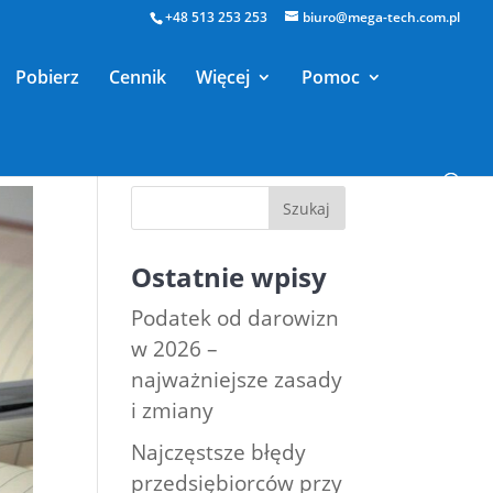
+48 513 253 253
biuro@mega-tech.com.pl
Pobierz
Cennik
Więcej
Pomoc
Ostatnie wpisy
Podatek od darowizn
w 2026 –
najważniejsze zasady
i zmiany
Najczęstsze błędy
przedsiębiorców przy