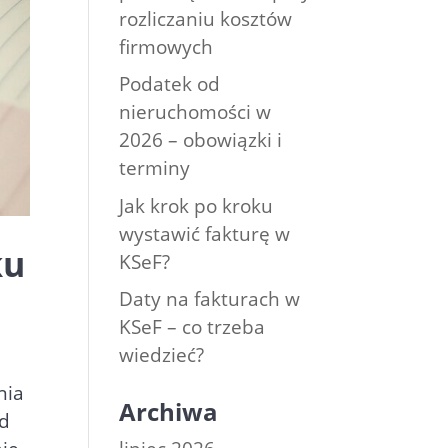
rozliczaniu kosztów
firmowych
Podatek od
nieruchomości w
2026 – obowiązki i
terminy
Jak krok po kroku
wystawić fakturę w
ku
KSeF?
Daty na fakturach w
KSeF – co trzeba
wiedzieć?
nia
Archiwa
od