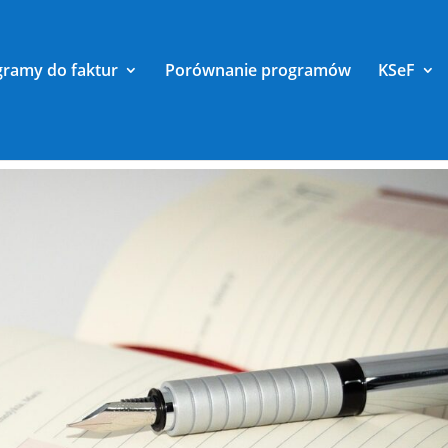
gramy do faktur
Porównanie programów
KSeF