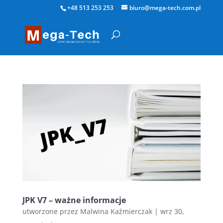
+48 513 253 253
biuro@mega-tech.com.pl
JPK V7 – ważne informacje
utworzone przez
Malwina Kaźmierczak
|
wrz 30,