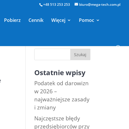
+48 513 253 253
biuro@mega-tech.com.pl
Pobierz
Cennik
Więcej
Pomoc
Ostatnie wpisy
e
Podatek od darowizn
w 2026 –
najważniejsze zasady
i zmiany
Najczęstsze błędy
przedsiębiorców przy