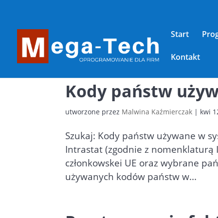
Start
Pro
Kontakt
Kody państw używ
utworzone przez
Malwina Kaźmierczak
|
kwi 1
Szukaj: Kody państw używane w sy
Intrastat (zgodnie z nomenklaturą 
członkowskei UE oraz wybrane państ
używanych kodów państw w...