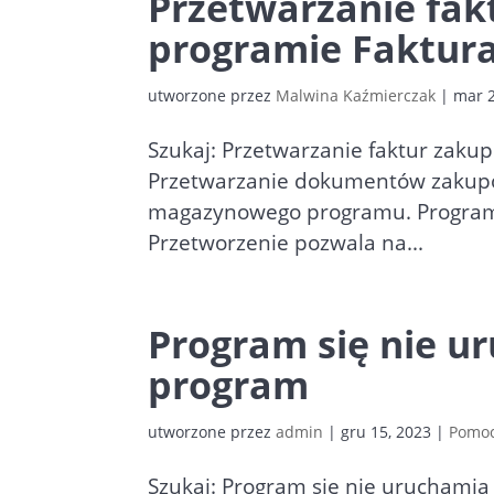
Przetwarzanie fa
programie Faktura
utworzone przez
Malwina Kaźmierczak
|
mar 2
Szukaj: Przetwarzanie faktur zaku
Przetwarzanie dokumentów zakupo
magazynowego programu. Program n
Przetworzenie pozwala na...
Program się nie u
program
utworzone przez
admin
|
gru 15, 2023
|
Pomoc
Szukaj: Program się nie uruchamia