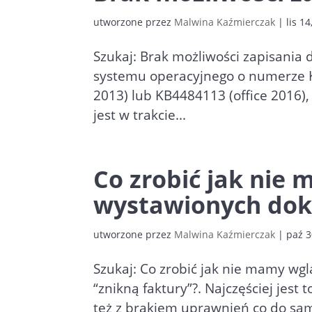
utworzone przez
Malwina Kaźmierczak
|
lis 1
Szukaj: Brak możliwości zapisania
systemu operacyjnego o numerze K
2013) lub KB4484113 (office 2016),
jest w trakcie...
Co zrobić jak nie
wystawionych do
utworzone przez
Malwina Kaźmierczak
|
paź 3
Szukaj: Co zrobić jak nie mamy w
“znikną faktury”?. Najczęściej je
też z brakiem uprawnień co do sa