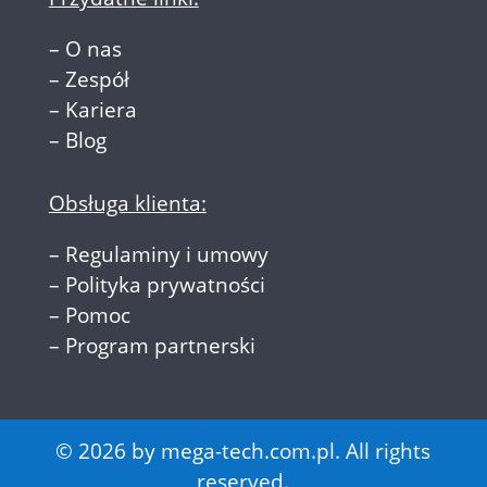
–
O nas
–
Zespół
–
Kariera
–
Blog
Obsługa klienta:
–
Regulaminy i umowy
–
Polityka prywatności
–
Pomoc
–
Program partnerski
© 2026 by mega-tech.com.pl. All rights
reserved.