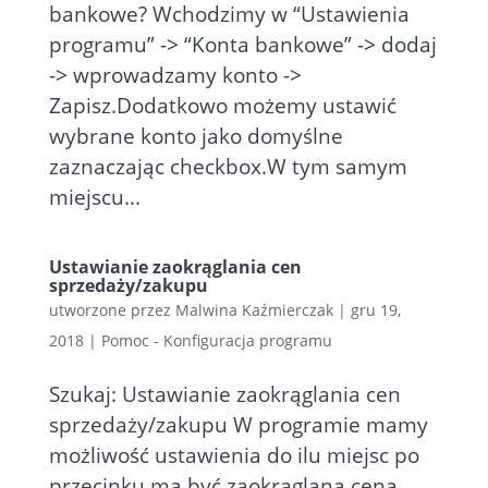
bankowe? Wchodzimy w “Ustawienia
programu” -> “Konta bankowe” -> dodaj
-> wprowadzamy konto ->
Zapisz.Dodatkowo możemy ustawić
wybrane konto jako domyślne
zaznaczając checkbox.W tym samym
miejscu...
Ustawianie zaokrąglania cen
sprzedaży/zakupu
utworzone przez
Malwina Kaźmierczak
|
gru 19,
2018
|
Pomoc - Konfiguracja programu
Szukaj: Ustawianie zaokrąglania cen
sprzedaży/zakupu W programie mamy
możliwość ustawienia do ilu miejsc po
przecinku ma być zaokrąglana cena