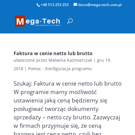
+48 513 253 253
biuro@mega-tech.com.pl
Faktura w cenie netto lub brutto
utworzone przez
Malwina Kaźmierczak
|
gru 19,
2018
|
Pomoc - Konfiguracja programu
Szukaj: Faktura w cenie netto lub brutto
W programie mamy możliwość
ustawienia jaką ceną będziemy się
posługiwać tworząc dokumenty
sprzedaży – netto czy brutto. Zazwyczaj
w firmach przyjmuje się, że ceną
bazową jest cena netto, czyli bez