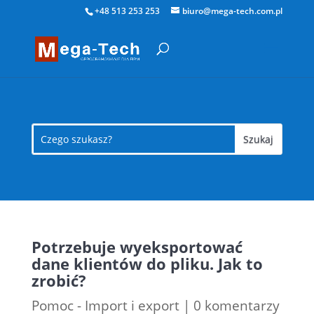
+48 513 253 253
biuro@mega-tech.com.pl
Potrzebuje wyeksportować
dane klientów do pliku. Jak to
zrobić?
Pomoc - Import i export
|
0 komentarzy