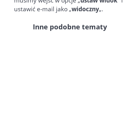
musimy wejść w opcje „
ustaw widok
” i
ustawić e-mail jako „
widoczny
„.
Inne podobne tematy
Faktura w excelu
? Aby
wyeksportować
faktury
do pliku
musimy zaznaczyć pozycje faktur,
które chcemy eksportować i kliknąć
„Eksportuj do Excela„, „Eksportuj
do HTML” lub „Eksportuj do
CSV„.Inne podobne tematy