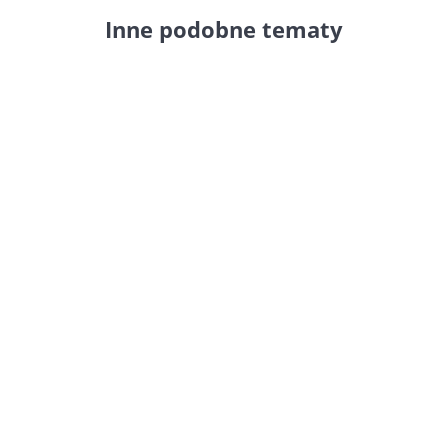
Inne podobne tematy
W programie Faktura
Small
Business
można ustawić znacznik
GV, który identyfikuje Podmiot2 w
KSeF jako członka grupy vatowej
oraz Podmiot3 jako odbiorcę tej
grupy. Podczas edycji klienta
wczytywanego jako nabywca
(Podmiot2) zaznaczamy checkbox
KSeF GV znajdujący się w...