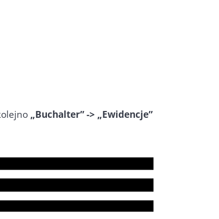
kolejno
„Buchalter” -> „Ewidencje”