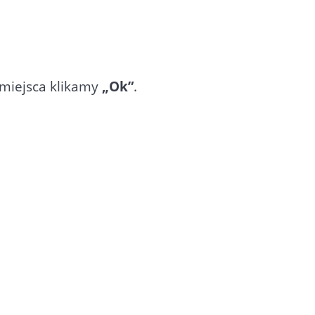
 miejsca klikamy
„Ok”
.