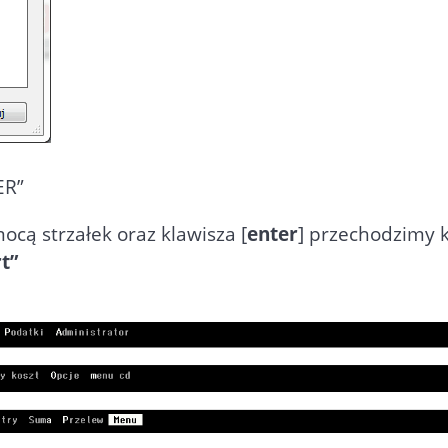
ER”
cą strzałek oraz klawisza [
enter
] przechodzimy 
t”