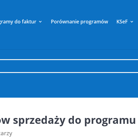
gramy do faktur
Porównanie programów
KSeF
w sprzedaży do programu 
arzy