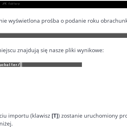
tanie wyświetlona prośba o podanie roku obrachu
ejscu znajdują się nasze pliki wynikowe:
ęciu importu (klawisz
[T]
) zostanie uruchomiony p
niżej.