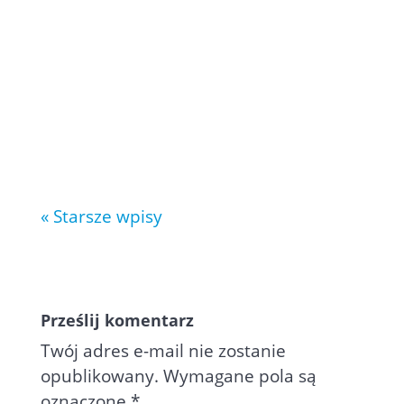
obejmują kraje członkowskei UE
oraz wybrane państwa
partnerskie. Oto pełna lista
najczęściej używanych kodów
państw w deklaracjach Inrastat:
AD – Andora AE – Zjednoczone...
« Starsze wpisy
Prześlij komentarz
Twój adres e-mail nie zostanie
opublikowany.
Wymagane pola są
oznaczone
*