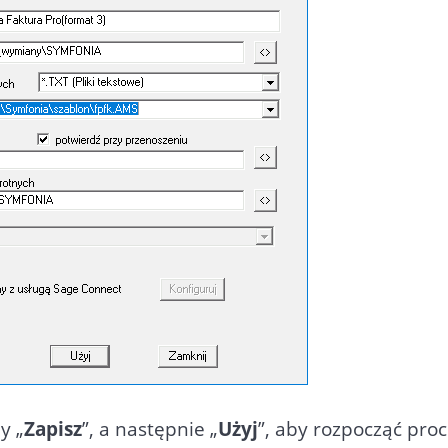
y „
Zapisz
”, a następnie „
Użyj
”, aby rozpocząć pro