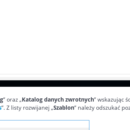
og
” oraz „
Katalog danych zwrotnych
” wskazując ś
s
”. Z listy rozwijanej „
Szablon
” należy odszukać poz