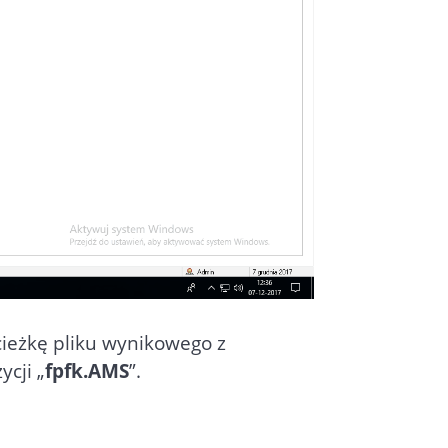
cieżkę pliku wynikowego z
ycji „
fpfk.AMS
”.