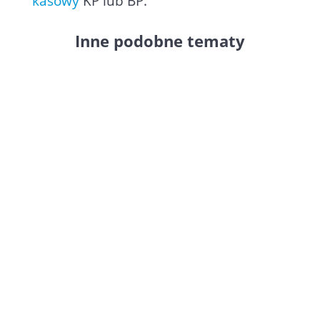
kasowy
KP lub BP.
Inne podobne tematy
W programie Faktura
Small
Business
można ustawić znacznik
GV, który identyfikuje Podmiot2 w
KSeF jako członka grupy vatowej
oraz Podmiot3 jako odbiorcę tej
grupy. Podczas edycji klienta
wczytywanego jako nabywca
(Podmiot2) zaznaczamy checkbox
KSeF GV znajdujący się w...