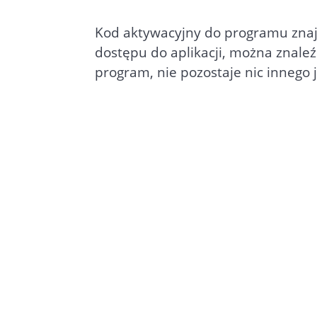
Kod aktywacyjny do programu znaj
dostępu do aplikacji, można znale
program, nie pozostaje nic innego 
W programie Faktura
Small Busi
grupy vatowej oraz Podmiot3 jak
(Podmiot2) zaznaczamy checkbox 