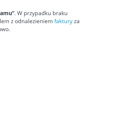
ramu”
. W przypadku braku
oblem z odnalezieniem
faktury
za
owo.
e Podmiot2 w KSeF jako członka
ytywanego jako nabywca