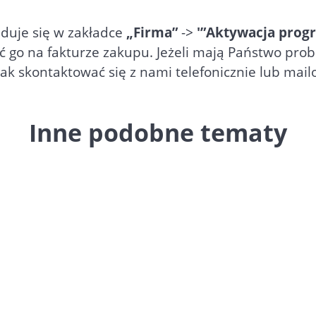
duje się w zakładce
„Firma”
->
'”Aktywacja prog
źć go na fakturze zakupu. Jeżeli mają Państwo pr
jak skontaktować się z nami telefonicznie lub mail
Inne podobne tematy
ness
można ustawić znacznik GV, który identyfikuj
o odbiorcę tej grupy. Podczas edycji klienta wcz
KSeF GV znajdujący się w...