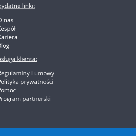
zydatne linki:
O nas
Zespół
Kariera
Blog
sługa klienta:
Regulaminy i umowy
Polityka prywatności
Pomoc
Program partnerski