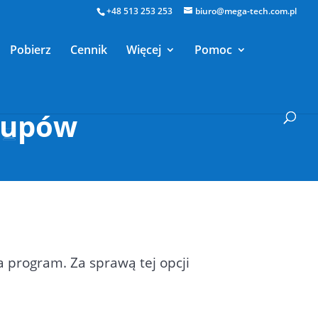
+48 513 253 253
biuro@mega-tech.com.pl
Pobierz
Cennik
Więcej
Pomoc
kupów
 program. Za sprawą tej opcji