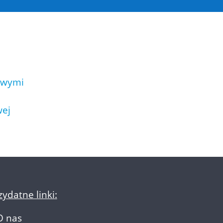
owymi
wej
zydatne linki:
O nas