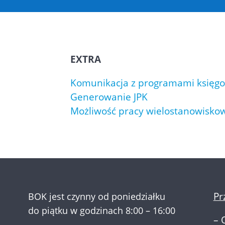
EXTRA
Komunikacja z programami księg
Generowanie JPK
Możliwość pracy wielostanowisko
Pr
BOK jest czynny od poniedziałku
do piątku w godzinach 8:00 – 16:00
–