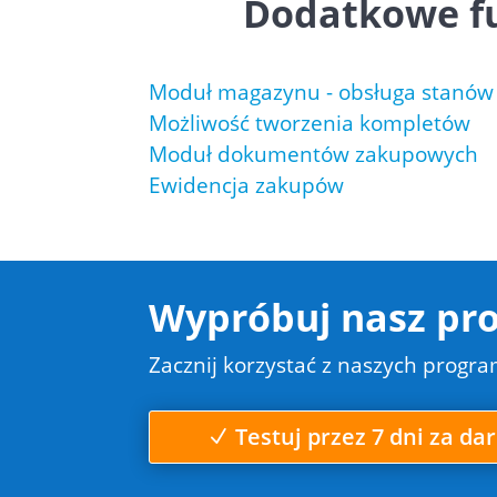
Dodatkowe fu
Moduł magazynu - obsługa stanó
Możliwość tworzenia kompletów
Moduł dokumentów zakupowych
Ewidencja zakupów
Wypróbuj nasz pro
Zacznij korzystać z naszych progr
Testuj przez 7 dni za d