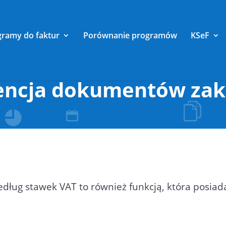
gramy do faktur
Porównanie programów
KSeF
encja dokumentów za
ług stawek VAT to również funkcją, która posiada