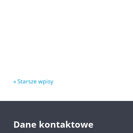
Intrastat (zgodnie z nomenklaturą
ISO alfa-2 stosowną przez UE)
obejmują kraje członkowskei UE
oraz wybrane państwa
partnerskie. Oto pełna lista
najczęściej używanych kodów
państw w deklaracjach Inrastat:
AD – Andora AE – Zjednoczone...
« Starsze wpisy
Dane kontaktowe