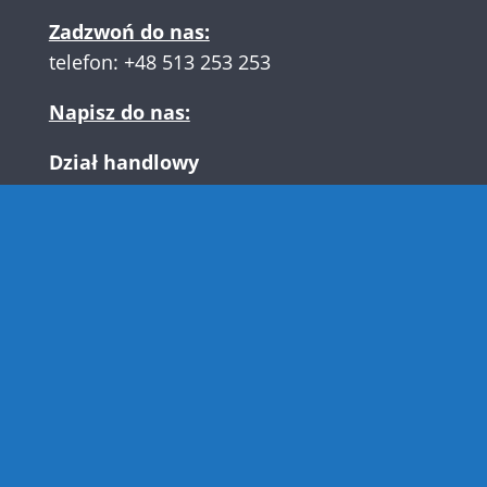
Zadzwoń do nas:
telefon:
+48 513 253 253
Napisz do nas:
Dział handlowy
biuro@mega-tech.com.pl
Dział techniczny
pomoc@mega-tech.com.pl
Przydatne linki:
–
O nas
–
Zespół
–
Kariera
–
Blog