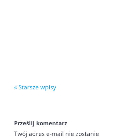
Intrastat (zgodnie z nomenklaturą
ISO alfa-2 stosowną przez UE)
obejmują kraje członkowskei UE
oraz wybrane państwa
partnerskie. Oto pełna lista
najczęściej używanych kodów
państw w deklaracjach Inrastat:
AD – Andora AE – Zjednoczone...
« Starsze wpisy
Prześlij komentarz
Twój adres e-mail nie zostanie