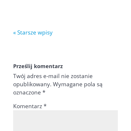
państw w deklaracjach Inrastat:
AD – Andora AE – Zjednoczone...
« Starsze wpisy
Prześlij komentarz
Twój adres e-mail nie zostanie
opublikowany.
Wymagane pola są
oznaczone
*
Komentarz
*