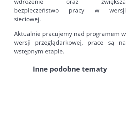
wdrożenie oraz zwiększa
bezpieczeństwo pracy w wersji
sieciowej.
Aktualnie pracujemy nad programem w
wersji przeglądarkowej, prace są na
wstępnym etapie.
Inne podobne tematy
W programie Faktura
Small
Business
można ustawić znacznik
GV, który identyfikuje Podmiot2 w