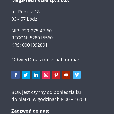
Mega-Tech K&M sp. z o.o.
ul. Rudzka 18
93-457 Łódź
NIP: 729-275-47-60
REGON: 528015560
KRS: 0001092891
Odwiedź nas na social media:
BOK jest czynny od poniedziałku
do piątku w godzinach 8:00 – 16:00
Zadzwoń do nas: