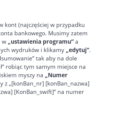
 kont (najczęściej w przypadku
o konta bankowego. Musimy zatem
y w
„ustawienia programu”
a
nych wydruków i klikamy
„edytuj”
.
odsumowanie” tak aby na dole
ał” robiąc tym samym miejsce na
ciskiem myszy na
„Numer
 z „[konBan_nr] [konBan_nazwa]
azwa] [KonBan_swift]” na numer