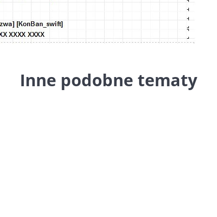
Inne podobne tematy
ness
można ustawić znacznik GV, który identyfikuj
o odbiorcę tej grupy. Podczas edycji klienta wcz
KSeF GV znajdujący się w...