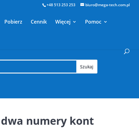
+48 513 253 253
biuro@mega-tech.com.pl
Pobierz
Cennik
Więcej
Pomoc
ię dwa numery kont