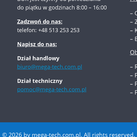
do piątku w godzinach 8:00 – 16:00
–
Zadzwoń do nas:
–
telefon:
+48 513 253 253
–
–
Napisz do nas:
Ob
Dział handlowy
–
biuro@mega-tech.com.pl
–
Dział techniczny
–
pomoc@mega-tech.com.pl
–
© 2026 by mega-tech.com.pl. All rights reserved.