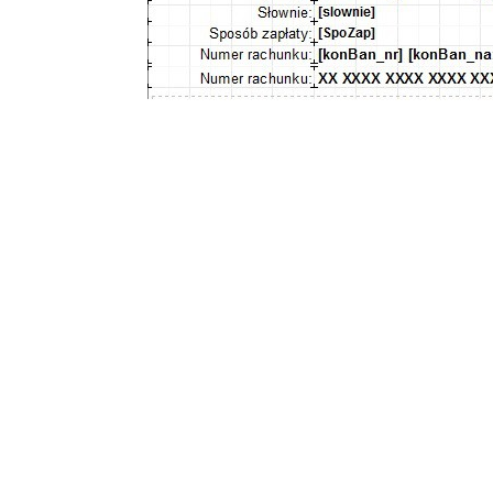
W programie Faktura
Small Busi
grupy vatowej oraz Podmiot3 jak
(Podmiot2) zaznaczamy checkbox 