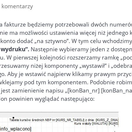
 komentarzy
 na fakturze będziemy potrzebowali dwóch numerów
 nie ma możliwości ustawienia więcej niż jedneg
 konto dodać „na sztywno”. W tym celu wchodzim
 wydruku”.
Następnie wybieramy jeden z dostęp
nu. W pierwszej kolejności rozszerzamy ramkę „p
Przesuwamy niżej komponenty „wystawił” i „odebr
. Aby je wstawić najpierw klikamy prawym przy
wklejamy pod tym komponentem. Podobnie robimy
 jest zamienienie napisu „[konBan_nr] [konBan_n
lon powinien wyglądać następująco: