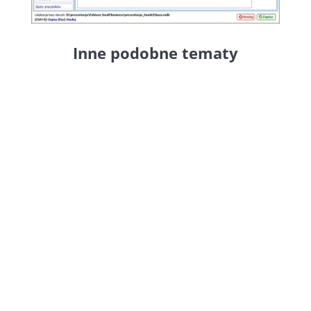
Inne podobne tematy
W programie Faktura
Small
Business
można ustawić znacznik
GV, który identyfikuje Podmiot2 w
KSeF jako członka grupy vatowej
oraz Podmiot3 jako odbiorcę tej
grupy. Podczas edycji klienta
wczytywanego jako nabywca
(Podmiot2) zaznaczamy checkbox