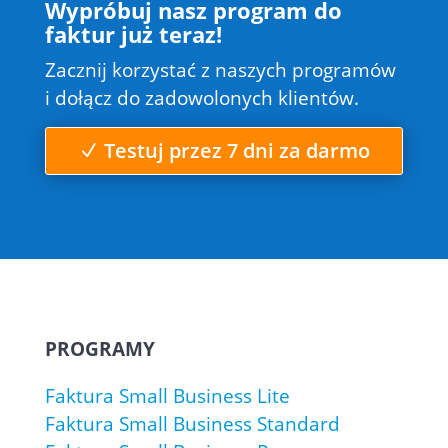
Wypróbuj nasz program do
faktur już teraz!
Zacznij korzystać z naszych programów
i dołącz do zadowolonych klientów.
Testuj przez 7 dni za darmo
PROGRAMY
Faktura Small Business Lite
Faktura Small Business Standard