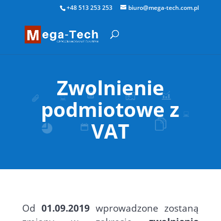
+48 513 253 253
biuro@mega-tech.com.pl
Zwolnienie
podmiotowe z
VAT
Od
01.09.2019
wprowadzone zostaną