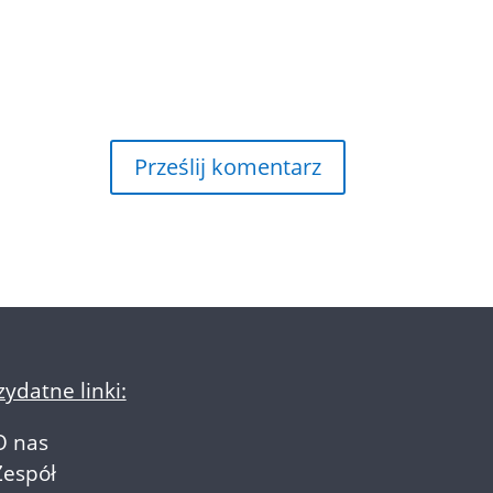
zydatne linki:
O nas
Zespół