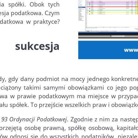
nia spółki. Obok tych
cesja podatkowa. Czym
odatkowa w praktyce?
sukcesja
y, gdy dany podmiot na mocy jednego konkretn
bciążony takimi samymi obowiązkami co jego pop
kowa w prawie podatkowym ma miejsce w przypad
ziału spółek. To przejście wszelkich praw i obowią
. 93 Ordynacji Podatkowej
. Zgodnie z nim za nast
 przejętą osobę prawną, spółkę osobową, kapit
ów odnosi się do wszystkich podatników, niezale