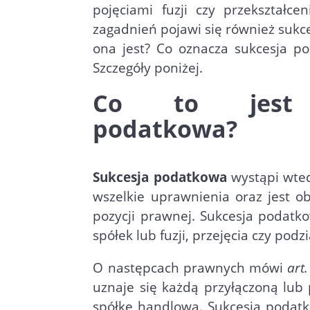
pojęciami fuzji czy przekształce
zagadnień pojawi się również suk
ona jest? Co oznacza sukcesja p
Szczegóły poniżej.
Co to jest 
podatkowa?
Sukcesja podatkowa
wystąpi wted
wszelkie uprawnienia oraz jest o
pozycji prawnej. Sukcesja podat
spółek lub fuzji, przejęcia czy pod
O następcach prawnych mówi
art
uznaje się każdą przyłączoną lub
spółkę handlową. Sukcesja podatk