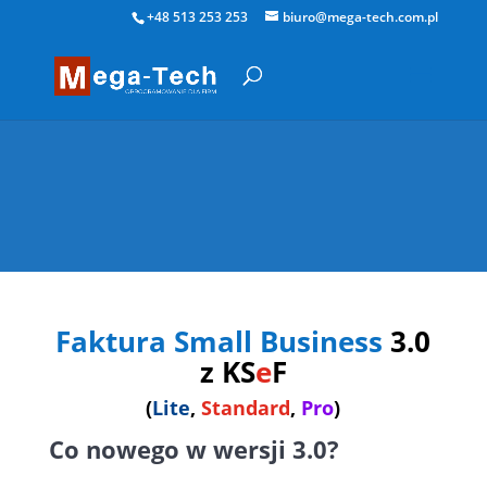
+48 513 253 253
biuro@mega-tech.com.pl
Faktura Small Business
3.0
z KS
e
F
(
Lite
,
Standard
,
Pro
)
Co nowego w wersji 3.0?