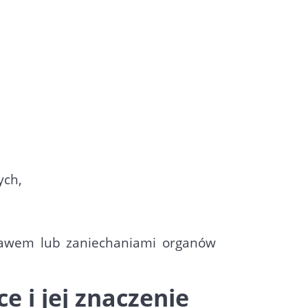
ych,
prawem lub zaniechaniami organów
e i jej znaczenie