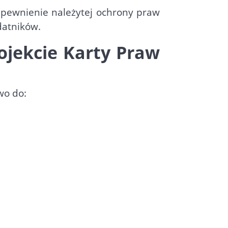
apewnienie należytej ochrony praw
datników.
ojekcie Karty Praw
wo do: