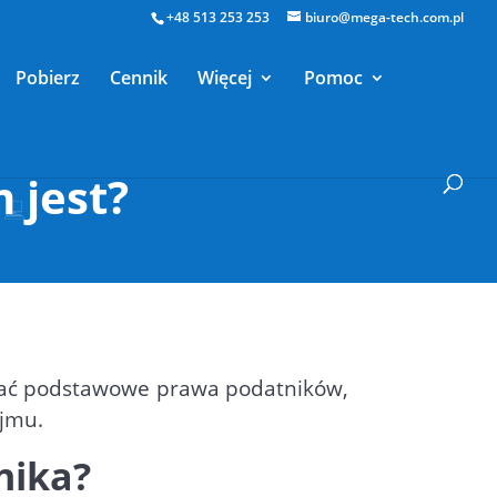
+48 513 253 253
biuro@mega-tech.com.pl
Pobierz
Cennik
Więcej
Pomoc
 jest?
ślać podstawowe prawa podatników,
ejmu.
nika?