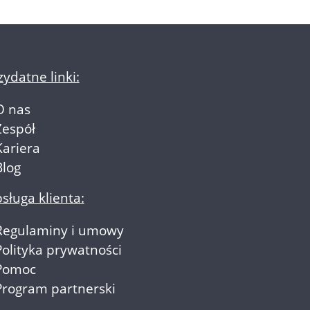
zydatne linki:
O nas
Zespół
Kariera
Blog
sługa klienta:
Regulaminy i umowy
Polityka prywatności
Pomoc
Program partnerski