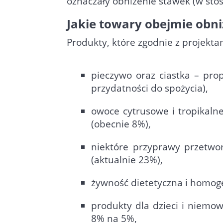
oznaczały obniżenie stawek (w sto
Jakie towary obejmie obn
Produkty, które zgodnie z projekt
pieczywo oraz ciastka – pro
przydatności do spożycia),
owoce cytrusowe i tropikaln
(obecnie 8%),
niektóre przyprawy przetwo
(aktualnie 23%),
żywność dietetyczna i homog
produkty dla dzieci i niemow
8% na 5%,