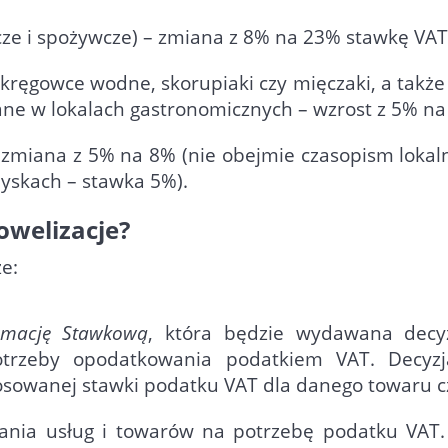
cze i spożywcze) – zmiana z 8% na 23% stawkę VA
kręgowce wodne, skorupiaki czy mięczaki, a także 
ne w lokalach gastronomicznych – wzrost z 5% n
 zmiana z 5% na 8% (nie obejmie czasopism lokaln
yskach – stawka 5%).
owelizacje?
e:
rmację Stawkową
, która będzie wydawana decy
otrzeby opodatkowania podatkiem VAT. Decyz
sowanej stawki podatku VAT dla danego towaru cz
ania usług i towarów na potrzebę podatku VAT.