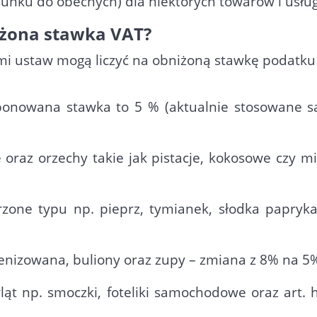
sunku do obecnych) dla niektórych towarów i usług
iżona stawka VAT?
ami ustaw mogą liczyć na obniżoną stawkę podatku 
ponowana stawka to 5 % (aktualnie stosowane s
e oraz orzechy takie jak pistacje, kokosowe czy
rzone typu np. pieprz, tymianek, słodka papryk
enizowana, buliony oraz zupy – zmiana z 8% na 5
ląt np. smoczki, foteliki samochodowe oraz art. h