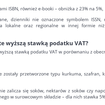
ami ISBN, również e-booki – obniżka z 23% na 5%,
ane, dzienniki nie oznaczone symbolem ISSN, 
a lokalne oraz regionalne w innej formie niż
ęte wyższą stawką podatku VAT?
 wyższą stawką podatku VAT w porównaniu z obec
ie zostały przetworzone typu kurkuma, szafran, 
ie zalicza się soków, nektarów z soków czy na
go w surowcowym składzie – dla nich stawka 5%)