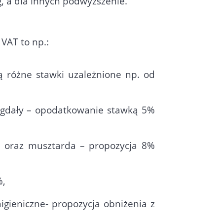
, a dla innych podwyższenie.
VAT to np.:
ą różne stawki uzależnione np. od
 migdały – opodatkowanie stawką 5%
a oraz musztarda – propozycja 8%
%,
igieniczne- propozycja obniżenia z