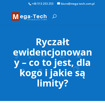
+48 513 253 253
biuro@mega-tech.com.pl
Ryczałt
ewidencjonowan
y – co to jest, dla
kogo i jakie są
limity?