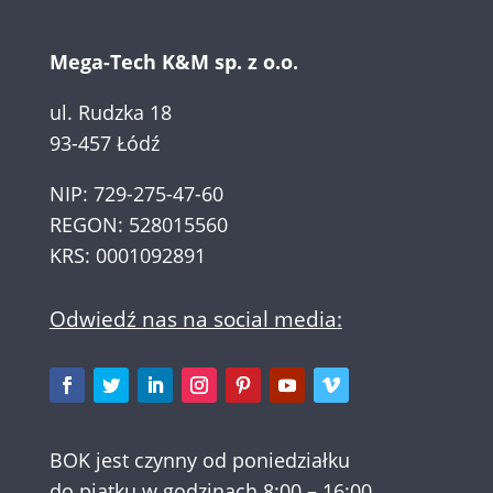
Mega-Tech K&M sp. z o.o.
ul. Rudzka 18
93-457 Łódź
NIP: 729-275-47-60
REGON: 528015560
KRS: 0001092891
Odwiedź nas na social media:
BOK jest czynny od poniedziałku
do piątku w godzinach 8:00 – 16:00